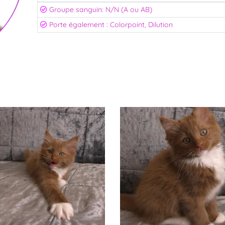
Groupe sanguin: N/N (A ou AB)
Porte également : Colorpoint, Dilution