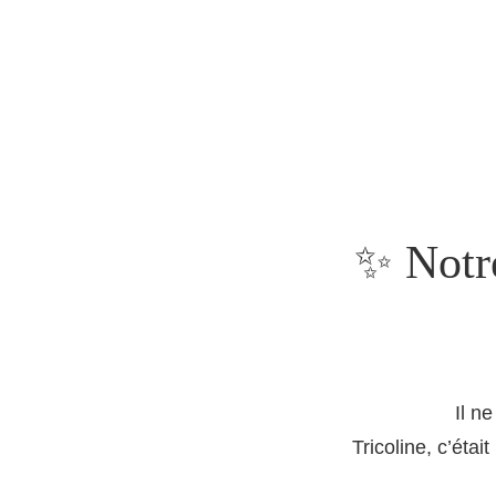
✨ Notre
Il n
Tricoline, c’étai