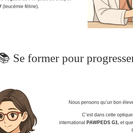
V
(leucémie féline).
📚 Se former pour progresse
Nous pensons qu’un bon éleve
C’est dans cette optique
international
PAWPEDS G1
, et qu