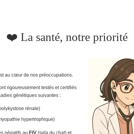
❤️ La santé, notre priorité
est au cœur de nos préoccupations.
nt rigoureusement testés et certifiés
ladies génétiques suivantes :
polykystose rénale)
myopathie hypertrophique)
és négatifs au
FIV
(sida du chat) et