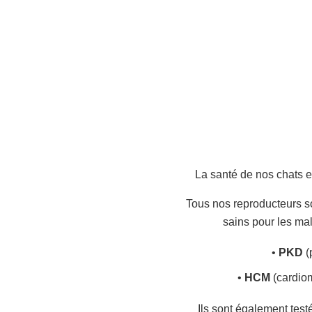
La santé de nos chats 
Tous nos reproducteurs so
sains pour les ma
•
PKD
(
•
HCM
(cardio
Ils sont également test