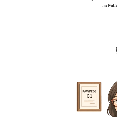
au
FeL