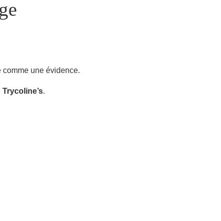
age
sée comme une évidence.
é
Trycoline’s
.