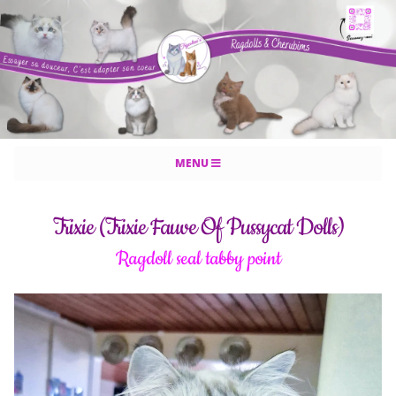
MENU
Trixie (Trixie Fauve Of Pussycat Dolls)
Ragdoll seal tabby point