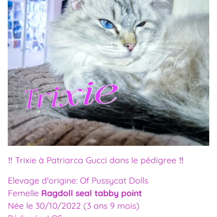
‼️ Trixie à Patriarca Gucci dans le pédigree ‼️
Elevage d'origine: Of Pussycat Dolls
Femelle
Ragdoll seal tabby point
Née le 30/10/2022 (3 ans 9 mois)