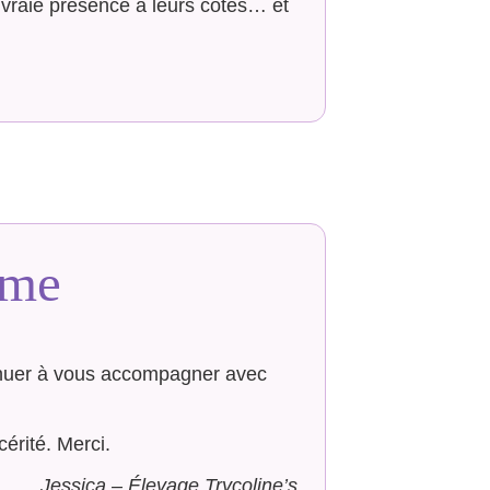
e vraie présence à leurs côtés… et
ême
tinuer à vous accompagner avec
érité. Merci.
Jessica – Élevage Trycoline’s