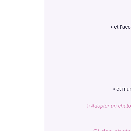
• et l’a
• et mun
✨ Adopter un chaton