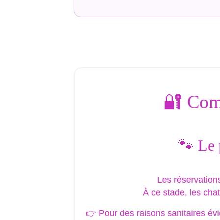
🔐 Comm
🐾 Le 
Les réservation
À ce stade, les cha
👉 Pour des raisons sanitaires évi