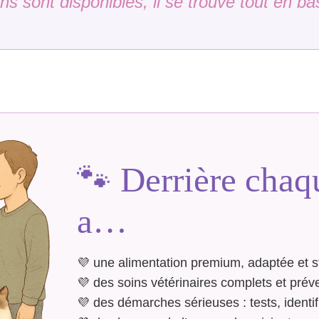
ns sont disponibles, il se trouve tout en ba
🐾 Derrière chaqu
a…
💜 une alimentation premium, adaptée et s
💜 des soins vétérinaires complets et préve
💜 des démarches sérieuses : tests, identi