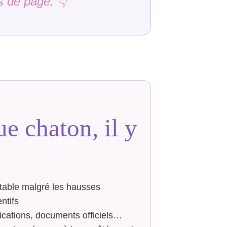
s de page. 👇
e chaton, il y
table malgré les hausses
ntifs
fications, documents officiels…