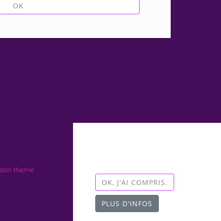
OK
Ce site nécessite l'autorisation
de cookies pour fonctionner
correctement.
ïdon theme
OK, J'AI COMPRIS.
PLUS D'INFOS