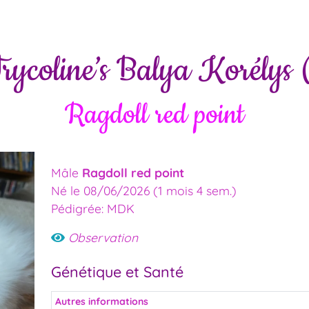
ycoline’s Balya Korélys (
Ragdoll red point
Mâle
Ragdoll red point
Né le 08/06/2026 (1 mois 4 sem.)
Pédigrée: MDK
Observation
Génétique et Santé
Autres informations