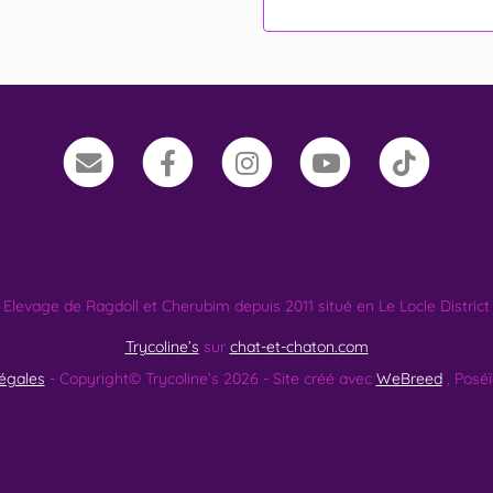
Elevage de Ragdoll et Cherubim depuis 2011 situé en Le Locle District
Trycoline’s
sur
chat-et-chaton.com
égales
- Copyright© Trycoline’s 2026 - Site créé avec
WeBreed
, Posé