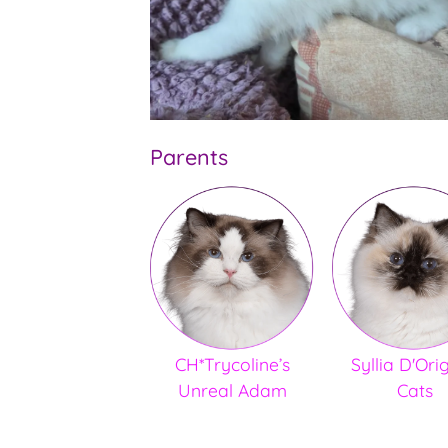
Parents
CH*Trycoline’s
Syllia D'Ori
Unreal Adam
Cats