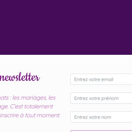
ewsletter
ts : les mariages, les
age. C'est totalement
inscrire à tout moment.